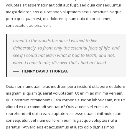
voluptas sit aspernatur aut odit aut fugit, sed quia consequuntur
magni dolores eos qui ratione voluptatem sequi nesciunt. Neque
porro quisquam est, qui dolorem ipsum quia dolor sit amet,
consectetur, adipisci velit.
I went to the woods because I wished to live
deliberately, to front only the essential facts of life, and
see if I could not learn what it had to teach, and not,
when I came to die, discover that I had not lived.
HENRY DAVID THOREAU
Quia non numquam eius modi tempora incidunt ut labore et dolore
magnam aliquam quaerat voluptatem. Ut enim ad minima veniam,
quis nostrum rcitationem ullam corporis suscipit laboriosam, nisi ut
aliquid ex ea commodi sequatur? Quis autem vel eum iure
reprehenderit qui in ea voluptate velit esse quam nihil molestiae
consequatur, vel illum qui lorem eum fugiat quo voluptas nulla
pariatur? At vero eos et accusamus et iusto odio dignissimos