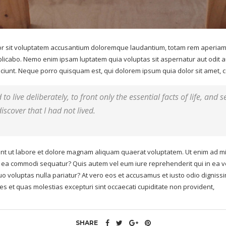
ror sit voluptatem accusantium doloremque laudantium, totam rem aperiam, 
xplicabo. Nemo enim ipsam luptatem quia voluptas sit aspernatur aut odit 
iunt. Neque porro quisquam est, qui dolorem ipsum quia dolor sit amet, con
o live deliberately, to front only the essential facts of life, and s
iscover that I had not lived.
t ut labore et dolore magnam aliquam quaerat voluptatem. Ut enim ad mi
 ex ea commodi sequatur? Quis autem vel eum iure reprehenderit qui in ea v
uo voluptas nulla pariatur? At vero eos et accusamus et iusto odio digniss
es et quas molestias excepturi sint occaecati cupiditate non provident,
SHARE