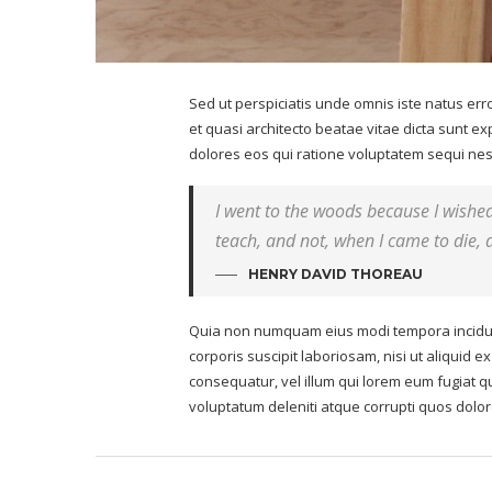
Sed ut perspiciatis unde omnis iste natus er
et quasi architecto beatae vitae dicta sunt e
dolores eos qui ratione voluptatem sequi nesc
I went to the woods because I wished t
teach, and not, when I came to die, d
HENRY DAVID THOREAU
Quia non numquam eius modi tempora incidun
corporis suscipit laboriosam, nisi ut aliquid
consequatur, vel illum qui lorem eum fugiat q
voluptatum deleniti atque corrupti quos dolor