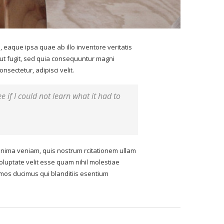
eaque ipsa quae ab illo inventore veritatis
aut fugit, sed quia consequuntur magni
sectetur, adipisci velit.
ee if I could not learn what it had to
nima veniam, quis nostrum rcitationem ullam
oluptate velit esse quam nihil molestiae
imos ducimus qui blanditiis esentium